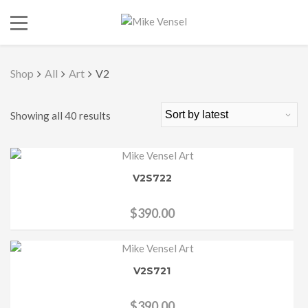
Shop
All
Art
V2
Showing all 40 results
V2S722
$
390.00
V2S721
$
390.00